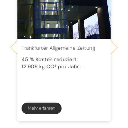
Frankfurter Allgemeine Zeitung
Se
G
45 % Kosten reduziert
12.906 kg CO² pro Jahr ...
72
23
Mehr erfahren