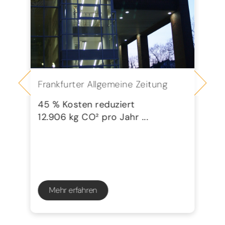
Frankfurter Allgemeine Zeitung
Se
G
45 % Kosten reduziert
12.906 kg CO² pro Jahr ...
72
23
Mehr erfahren