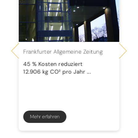
Frankfurter Allgemeine Zeitung
Se
G
45 % Kosten reduziert
12.906 kg CO² pro Jahr ...
72
23
Mehr erfahren