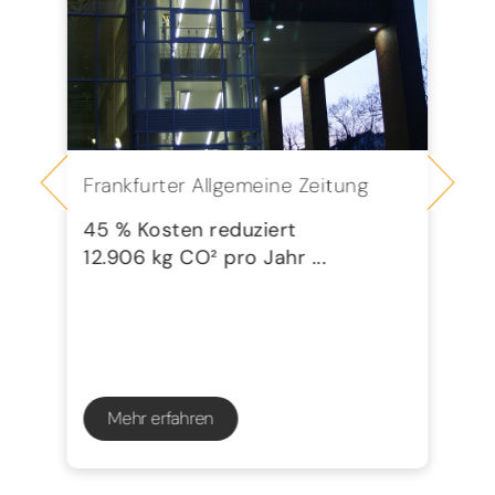
Frankfurter Allgemeine Zeitung
Se
G
45 % Kosten reduziert
12.906 kg CO² pro Jahr ...
72
23
Mehr erfahren