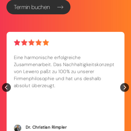
Termin buchen
Eine harmonische erfolgreiche
Zusammenarbeit. Das Nachhaltigkeitskonzept
von Lewero paßt zu 100% zu unserer
Firmenphilosophie und hat uns deshalb
absolut überzeugt.
Dr. Christian
Rimpler