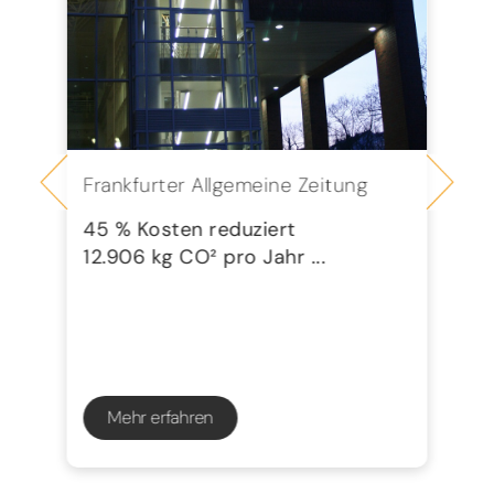
Frankfurter Allgemeine Zeitung
Se
G
45 % Kosten reduziert
12.906 kg CO² pro Jahr ...
72
23
Mehr erfahren