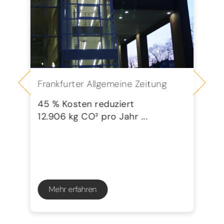
Frankfurter Allgemeine Zeitung
Se
G
45 % Kosten reduziert
12.906 kg CO² pro Jahr ...
72
23
Mehr erfahren