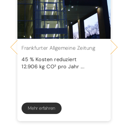
Frankfurter Allgemeine Zeitung
Se
G
45 % Kosten reduziert
12.906 kg CO² pro Jahr ...
72
23
Mehr erfahren