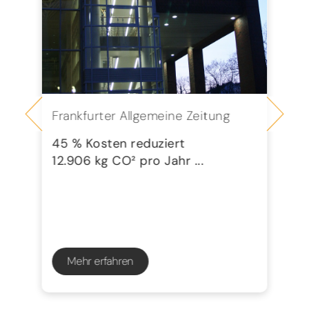
Frankfurter Allgemeine Zeitung
Se
G
45 % Kosten reduziert
12.906 kg CO² pro Jahr ...
72
23
Mehr erfahren