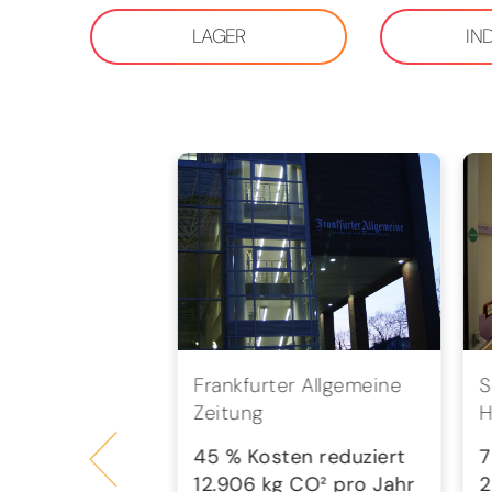
LAGER
IN
bH
Frankfurter Allgemeine
S
Zeitung
H
en reduziert
 CO² pro Jahr
45 % Kosten reduziert
7
12.906 kg CO² pro Jahr
2