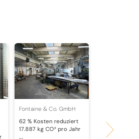
Fontaine & Co. GmbH
wesst.
Steuerberatung
62 % Kosten reduziert
PartGmbB
17.887 kg CO² pro Jahr
r
...
58 % Kosten r