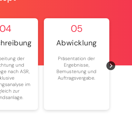
04
05
hreibung
Abwicklung
beitung der
Präsentation der
Bri
chtung und
Ergebnisse,
Pr
ege nach ASR,
Bemusterung und
Absc
nklusive
Auftragsvergabe.
Pro
ngsanalyse im
leich zur
ndsanlage.