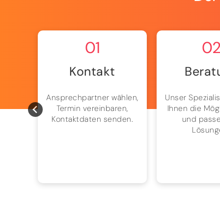
01
0
Kontakt
Berat
ion,
Ansprechpartner wählen,
Unser Spezialis
und
Termin vereinbaren,
Ihnen die Mög
h mit
Kontaktdaten senden.
und pass
ion.
Lösung