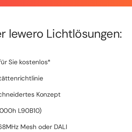
r lewero Lichtlösungen:
ür Sie kostenlos*
ättenrichtlinie
chneidertes Konzept
0.000h L90B10)
868MHz Mesh oder DALI