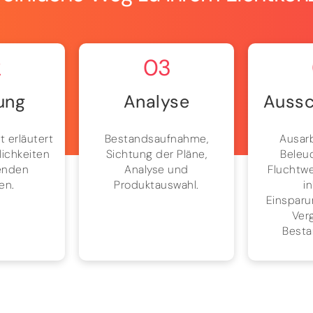
2
03
ung
Analyse
Aussc
t erläutert
Bestandsaufnahme,
Ausar
lichkeiten
Sichtung der Pläne,
Beleu
enden
Analyse und
Fluchtw
en.
Produktauswahl.
i
Einsparu
Verg
Besta