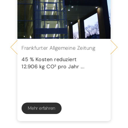
Frankfurter Allgemeine Zeitung
Se
G
45 % Kosten reduziert
12.906 kg CO² pro Jahr ...
72
23
Mehr erfahren