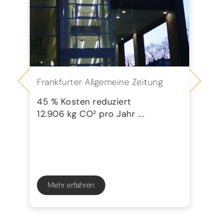
Frankfurter Allgemeine Zeitung
Se
G
45 % Kosten reduziert
12.906 kg CO² pro Jahr ...
72
23
Mehr erfahren