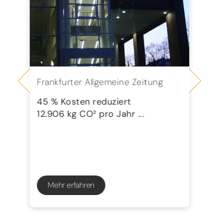
Frankfurter Allgemeine Zeitung
Se
G
45 % Kosten reduziert
12.906 kg CO² pro Jahr ...
72
23
Mehr erfahren