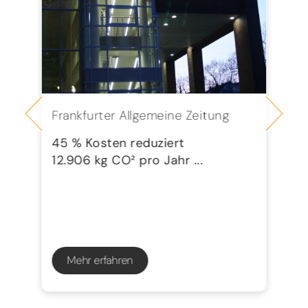
Frankfurter Allgemeine Zeitung
Se
G
45 % Kosten reduziert
12.906 kg CO² pro Jahr ...
72
23
Mehr erfahren