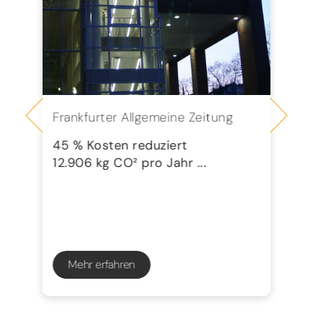
Frankfurter Allgemeine Zeitung
Se
G
45 % Kosten reduziert
12.906 kg CO² pro Jahr ...
72
23
Mehr erfahren