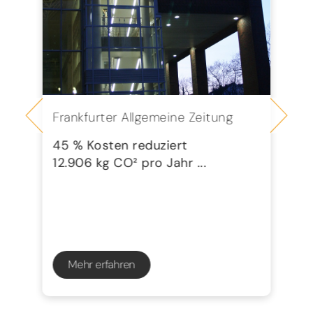
Frankfurter Allgemeine Zeitung
Se
G
45 % Kosten reduziert
12.906 kg CO² pro Jahr ...
72
23
Mehr erfahren