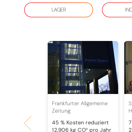
LAGER
IN
bH
Frankfurter Allgemeine
S
Zeitung
H
en reduziert
 CO² pro Jahr
45 % Kosten reduziert
7
12.906 kg CO² pro Jahr
2