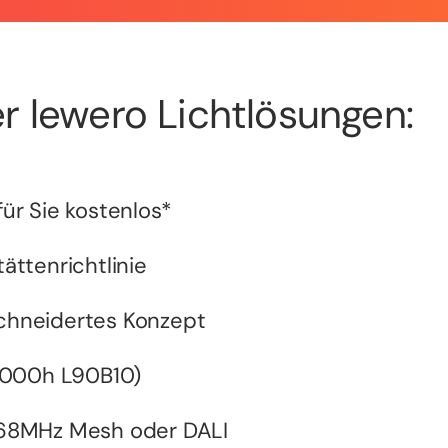
r lewero Lichtlösungen:
ür Sie kostenlos*
ättenrichtlinie
chneidertes Konzept
0.000h L90B10)
868MHz Mesh oder DALI