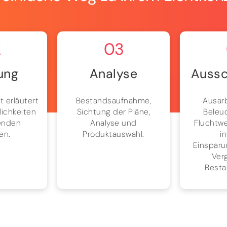
2
03
ung
Analyse
Aussc
t erläutert
Bestandsaufnahme,
Ausar
lichkeiten
Sichtung der Pläne,
Beleu
enden
Analyse und
Fluchtw
en.
Produktauswahl.
i
Einsparu
Verg
Besta