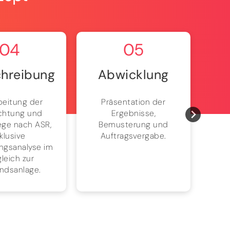
04
05
hreibung
Abwicklung
beitung der
Präsentation der
Bri
chtung und
Ergebnisse,
Pr
ege nach ASR,
Bemusterung und
Absc
nklusive
Auftragsvergabe.
Pro
ngsanalyse im
leich zur
ndsanlage.