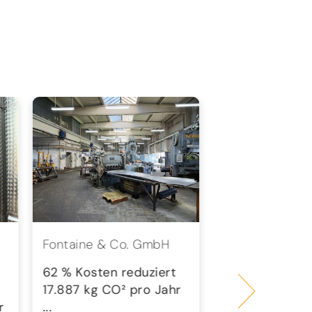
Fontaine & Co. GmbH
wesst.
Steuerberatung
62 % Kosten reduziert
PartGmbB
17.887 kg CO² pro Jahr
r
...
58 % Kosten r