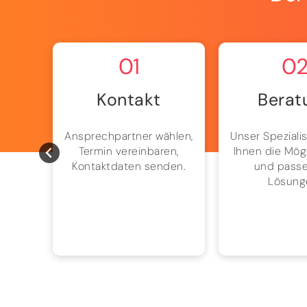
01
0
Kontakt
Berat
ion,
Ansprechpartner wählen,
Unser Spezialis
und
Termin vereinbaren,
Ihnen die Mög
h mit
Kontaktdaten senden.
und pass
ion.
Lösung