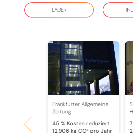
LAGER
IN
bH
Frankfurter Allgemeine
S
Zeitung
H
en reduziert
 CO² pro Jahr
45 % Kosten reduziert
7
12.906 kg CO² pro Jahr
2