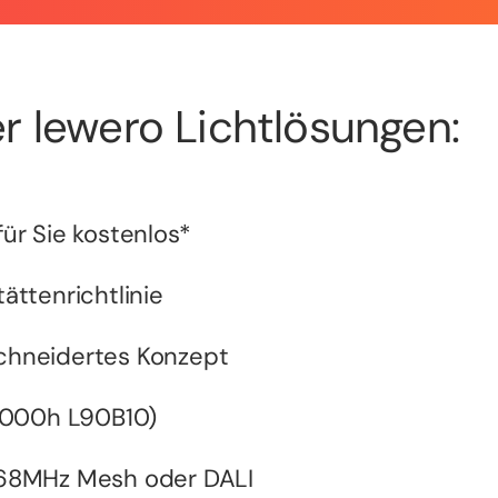
r lewero Lichtlösungen:
ür Sie kostenlos*
ättenrichtlinie
chneidertes Konzept
0.000h L90B10)
868MHz Mesh oder DALI