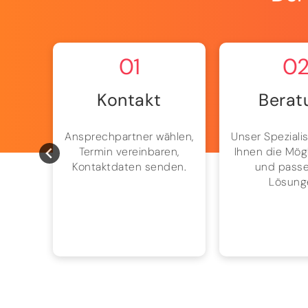
01
0
Kontakt
Berat
ion,
Ansprechpartner wählen,
Unser Spezialis
und
Termin vereinbaren,
Ihnen die Mög
h mit
Kontaktdaten senden.
und pass
ion.
Lösung