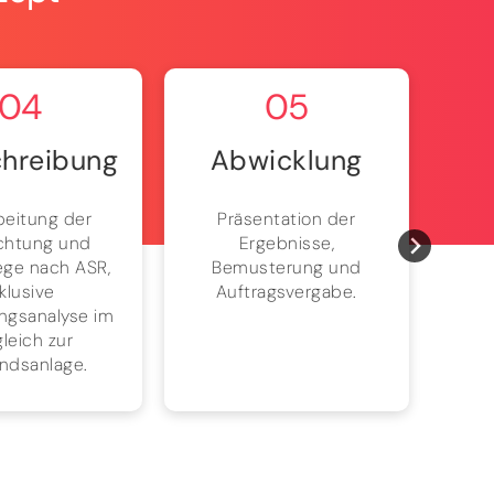
04
05
hreibung
Abwicklung
beitung der
Präsentation der
Bri
chtung und
Ergebnisse,
Pr
ege nach ASR,
Bemusterung und
Absc
nklusive
Auftragsvergabe.
Pro
ngsanalyse im
leich zur
ndsanlage.