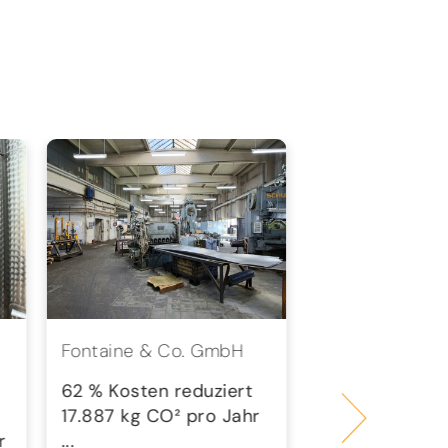
Fontaine & Co. GmbH
wesst.
Steuerberatung
62 % Kosten reduziert
PartGmbB
17.887 kg CO² pro Jahr
r
...
58 % Kosten r