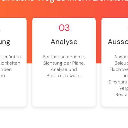
2
03
ung
Analyse
Aussc
t erläutert
Bestandsaufnahme,
Ausar
lichkeiten
Sichtung der Pläne,
Beleu
enden
Analyse und
Fluchtw
en.
Produktauswahl.
i
Einsparu
Verg
Besta