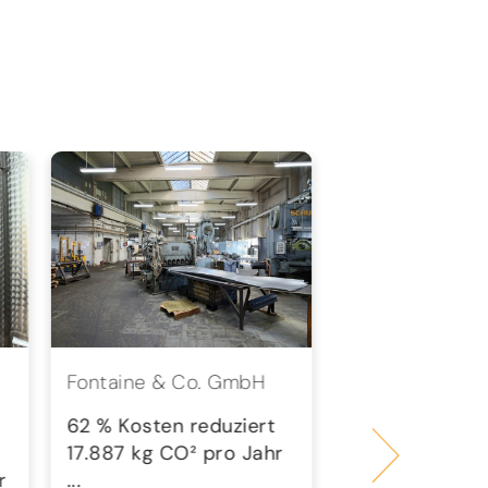
Fontaine & Co. GmbH
wesst.
Steuerberatung
62 % Kosten reduziert
PartGmbB
17.887 kg CO² pro Jahr
r
...
58 % Kosten r