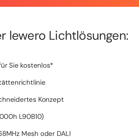
r lewero Lichtlösungen:
ür Sie kostenlos*
ättenrichtlinie
chneidertes Konzept
0.000h L90B10)
868MHz Mesh oder DALI