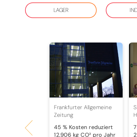
LAGER
IN
bH
Frankfurter Allgemeine
S
Zeitung
H
en reduziert
 CO² pro Jahr
45 % Kosten reduziert
7
12.906 kg CO² pro Jahr
2