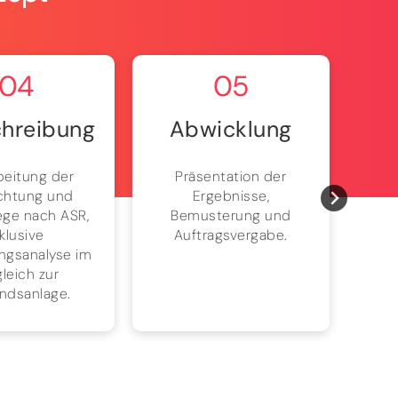
04
05
hreibung
Abwicklung
beitung der
Präsentation der
Bri
chtung und
Ergebnisse,
Pr
ege nach ASR,
Bemusterung und
Absc
nklusive
Auftragsvergabe.
Pro
ngsanalyse im
leich zur
ndsanlage.