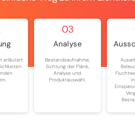
2
03
ung
Analyse
Aussc
t erläutert
Bestandsaufnahme,
Ausar
lichkeiten
Sichtung der Pläne,
Beleu
enden
Analyse und
Fluchtw
en.
Produktauswahl.
i
Einsparu
Verg
Besta