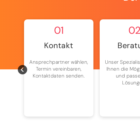
01
0
Kontakt
Berat
ion,
Ansprechpartner wählen,
Unser Spezialis
und
Termin vereinbaren,
Ihnen die Mög
h mit
Kontaktdaten senden.
und pass
ion.
Lösung