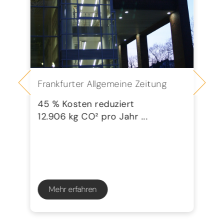
Frankfurter Allgemeine Zeitung
Se
G
45 % Kosten reduziert
12.906 kg CO² pro Jahr ...
72
23
Mehr erfahren