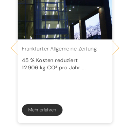
Frankfurter Allgemeine Zeitung
Se
G
45 % Kosten reduziert
12.906 kg CO² pro Jahr ...
72
23
Mehr erfahren