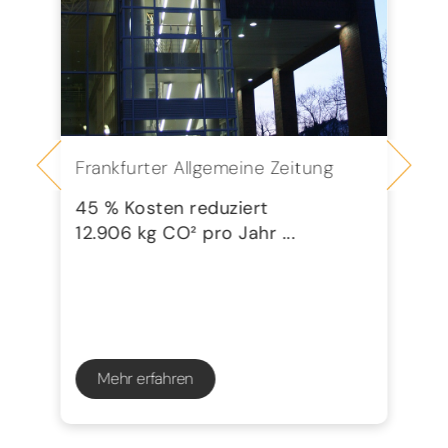
Frankfurter Allgemeine Zeitung
Se
G
45 % Kosten reduziert
12.906 kg CO² pro Jahr ...
72
23
Mehr erfahren