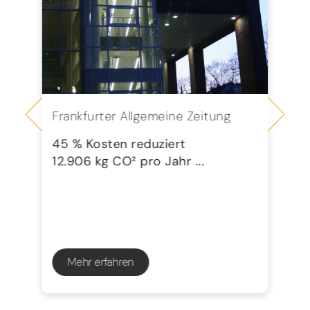
Frankfurter Allgemeine Zeitung
Se
G
45 % Kosten reduziert
12.906 kg CO² pro Jahr ...
72
23
Mehr erfahren