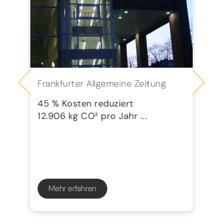
Frankfurter Allgemeine Zeitung
Se
G
45 % Kosten reduziert
12.906 kg CO² pro Jahr ...
72
23
Mehr erfahren