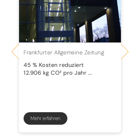
Frankfurter Allgemeine Zeitung
Se
G
45 % Kosten reduziert
12.906 kg CO² pro Jahr ...
72
23
Mehr erfahren