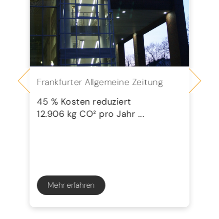
Frankfurter Allgemeine Zeitung
Se
G
45 % Kosten reduziert
12.906 kg CO² pro Jahr ...
72
23
Mehr erfahren