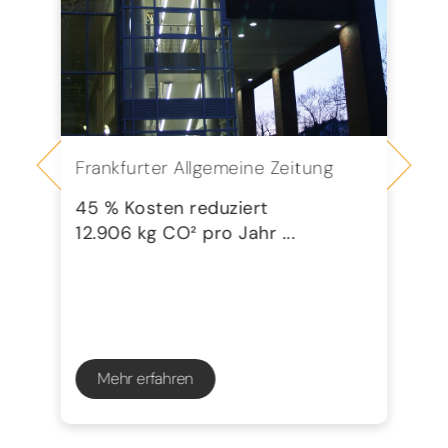
Frankfurter Allgemeine Zeitung
Se
G
45 % Kosten reduziert
12.906 kg CO² pro Jahr ...
72
23
Mehr erfahren