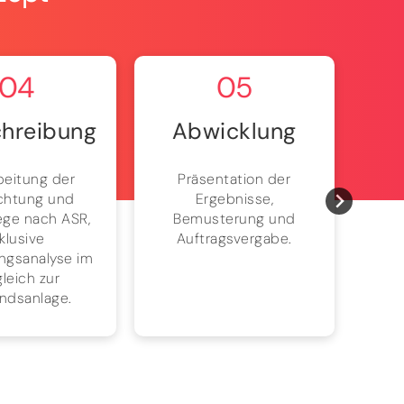
04
05
hreibung
Abwicklung
beitung der
Präsentation der
Bri
chtung und
Ergebnisse,
Pr
ege nach ASR,
Bemusterung und
Absc
nklusive
Auftragsvergabe.
Pro
ngsanalyse im
leich zur
ndsanlage.