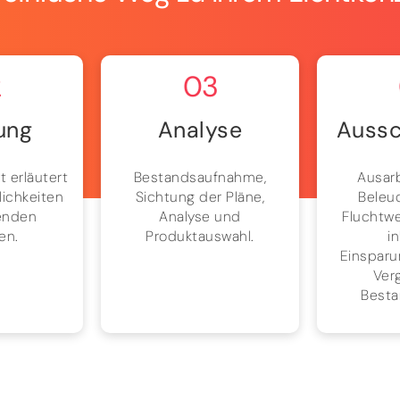
2
03
ung
Analyse
Aussc
t erläutert
Bestandsaufnahme,
Ausar
lichkeiten
Sichtung der Pläne,
Beleu
enden
Analyse und
Fluchtw
en.
Produktauswahl.
i
Einsparu
Verg
Besta