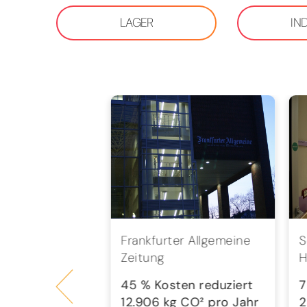
LAGER
IN
bH
Frankfurter Allgemeine
S
Zeitung
H
en reduziert
 CO² pro Jahr
45 % Kosten reduziert
7
12.906 kg CO² pro Jahr
2