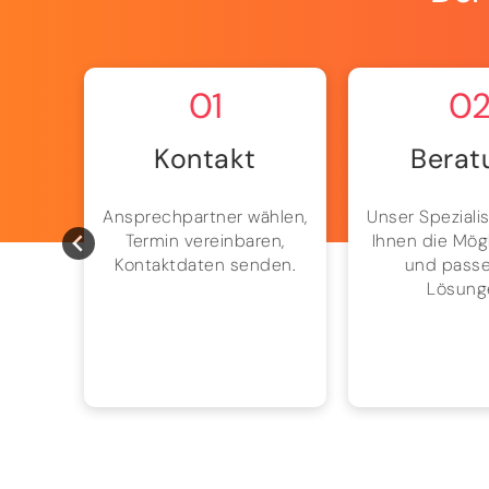
01
0
Kontakt
Berat
ion,
Ansprechpartner wählen,
Unser Spezialis
und
Termin vereinbaren,
Ihnen die Mög
h mit
Kontaktdaten senden.
und pass
ion.
Lösung