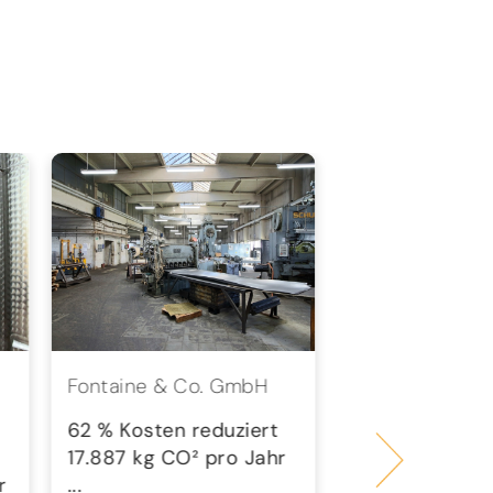
Fontaine & Co. GmbH
wesst.
Steuerberatung
62 % Kosten reduziert
PartGmbB
17.887 kg CO² pro Jahr
r
...
58 % Kosten r