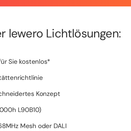
r lewero Lichtlösungen:
ür Sie kostenlos*
ättenrichtlinie
chneidertes Konzept
0.000h L90B10)
868MHz Mesh oder DALI