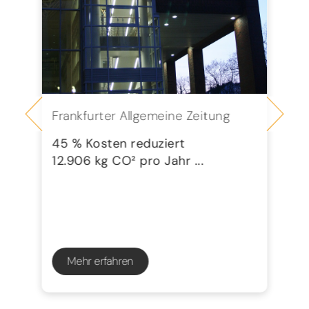
Frankfurter Allgemeine Zeitung
Se
G
45 % Kosten reduziert
12.906 kg CO² pro Jahr ...
72
23
Mehr erfahren