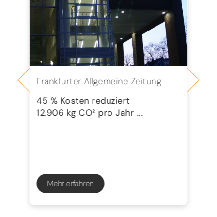
Frankfurter Allgemeine Zeitung
Se
G
45 % Kosten reduziert
12.906 kg CO² pro Jahr ...
72
23
Mehr erfahren