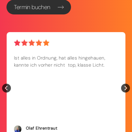
Termin buchen
Ist alles in Ordnung, hat alles hingehauen,
kannte ich vorher nicht  top, klasse Licht.
Olaf
Ehrentraut