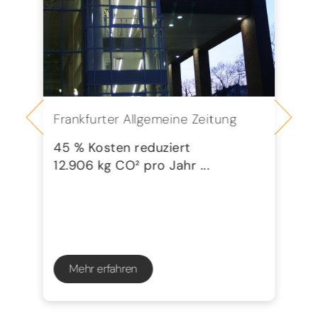
Frankfurter Allgemeine Zeitung
Se
G
45 % Kosten reduziert
12.906 kg CO² pro Jahr ...
72
23
Mehr erfahren