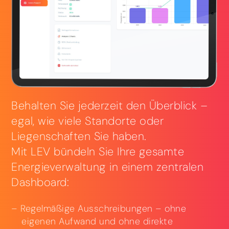
Behalten Sie jederzeit den Überblick –
egal, wie viele Standorte oder
Liegenschaften Sie haben.
Mit LEV bündeln Sie Ihre gesamte
Energieverwaltung in einem zentralen
Dashboard:
Regelmäßige Ausschreibungen – ohne
eigenen Aufwand und ohne direkte