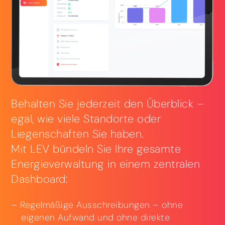
Behalten Sie jederzeit den Überblick –
egal, wie viele Standorte oder
Liegenschaften Sie haben.
Mit LEV bündeln Sie Ihre gesamte
Energieverwaltung in einem zentralen
Dashboard:
Regelmäßige Ausschreibungen – ohne
eigenen Aufwand und ohne direkte