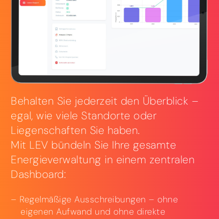
Behalten Sie jederzeit den Überblick –
egal, wie viele Standorte oder
Liegenschaften Sie haben.
Mit LEV bündeln Sie Ihre gesamte
Energieverwaltung in einem zentralen
Dashboard:
Regelmäßige Ausschreibungen – ohne
eigenen Aufwand und ohne direkte