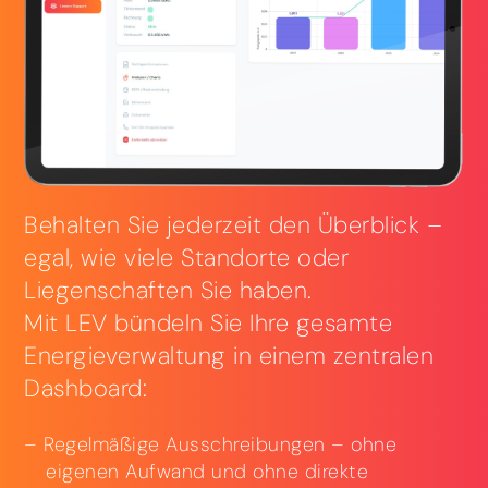
Behalten Sie jederzeit den Überblick –
egal, wie viele Standorte oder
Liegenschaften Sie haben.
Mit LEV bündeln Sie Ihre gesamte
Energieverwaltung in einem zentralen
Dashboard:
Regelmäßige Ausschreibungen – ohne
eigenen Aufwand und ohne direkte