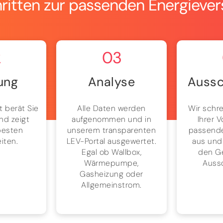
hritten zur passenden Energieve
2
03
ung
Analyse
Aussc
t berät Sie
Alle Daten werden
Wir schre
nd zeigt
aufgenommen und in
Ihrer 
besten
unserem transparenten
passende
iten.
LEV-Portal ausgewertet.
aus und
Egal ob Wallbox,
den G
Wärmepumpe,
Auss
Gasheizung oder
Allgemeinstrom.