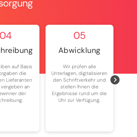
rsorgung
04
05
hreibung
Abwicklung
iben auf Basis
Wir prüfen alle
Ke
Vorgaben die
Unterlagen, digitalisieren
mehr
n Lieferanten
den Schriftverkehr und
dau
 vergeben an
stellen Ihnen die
einf
ewinner der
Ergebnisse rund um die
chreibung.
Uhr zur Verfügung.
Ene
ohn
am 