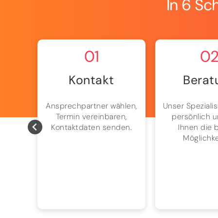
In 6 Sc
01
0
Kontakt
Berat
ten
Ansprechpartner wählen,
Unser Spezialis
n uns
Termin vereinbaren,
persönlich u
es –
Kontaktdaten senden.
Ihnen die 
ssig.
Möglichke
 und
hnen
elt.