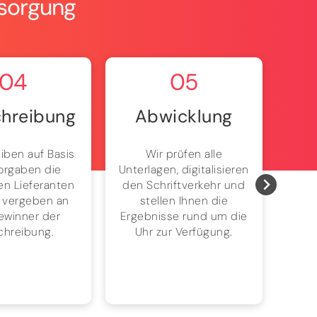
rsorgung
04
05
hreibung
Abwicklung
iben auf Basis
Wir prüfen alle
Ke
Vorgaben die
Unterlagen, digitalisieren
mehr
n Lieferanten
den Schriftverkehr und
dau
 vergeben an
stellen Ihnen die
einf
ewinner der
Ergebnisse rund um die
chreibung.
Uhr zur Verfügung.
Ene
ohn
am 