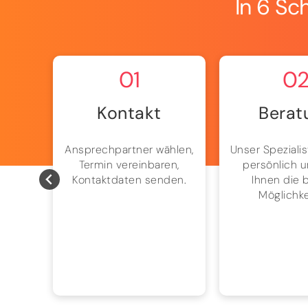
In 6 Sc
01
0
Kontakt
Berat
ten
Ansprechpartner wählen,
Unser Spezialis
n uns
Termin vereinbaren,
persönlich u
es –
Kontaktdaten senden.
Ihnen die 
ssig.
Möglichke
 und
hnen
elt.