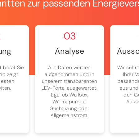
hritten zur passenden Energieve
2
03
ung
Analyse
Aussc
t berät Sie
Alle Daten werden
Wir schre
nd zeigt
aufgenommen und in
Ihrer 
besten
unserem transparenten
passende
iten.
LEV-Portal ausgewertet.
aus und
Egal ob Wallbox,
den G
Wärmepumpe,
Auss
Gasheizung oder
Allgemeinstrom.