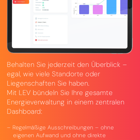
Behalten Sie jederzeit den Überblick –
egal, wie viele Standorte oder
Liegenschaften Sie haben.
Mit LEV bündeln Sie Ihre gesamte
Energieverwaltung in einem zentralen
Dashboard:
Regelmäßige Ausschreibungen – ohne
eigenen Aufwand und ohne direkte