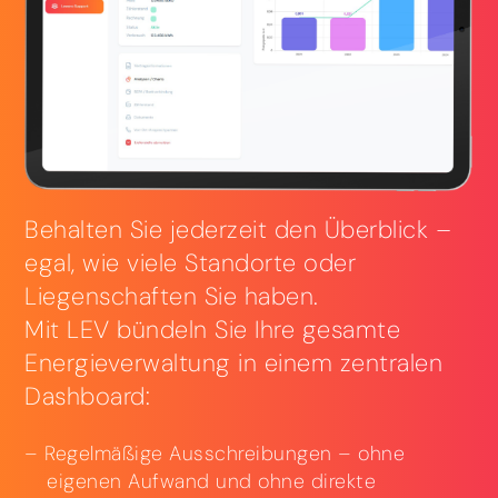
Behalten Sie jederzeit den Überblick –
egal, wie viele Standorte oder
Liegenschaften Sie haben.
Mit LEV bündeln Sie Ihre gesamte
Energieverwaltung in einem zentralen
Dashboard:
Regelmäßige Ausschreibungen – ohne
eigenen Aufwand und ohne direkte