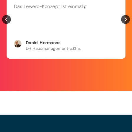
Das Lewero-Konzept ist einmalig.
Daniel
Hermanns
DH Hausmanagement e.Kfm.