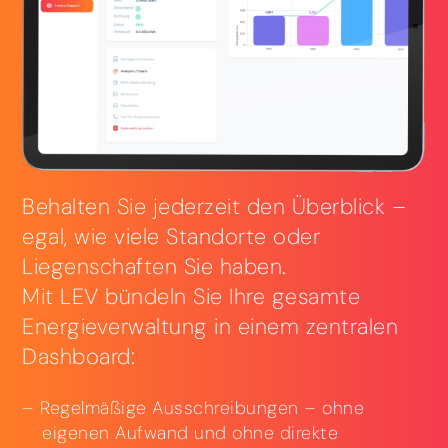
Behalten Sie jederzeit den Überblick –
egal, wie viele Standorte oder
Liegenschaften Sie haben.
Mit LEV bündeln Sie Ihre gesamte
Energieverwaltung in einem zentralen
Dashboard:
Regelmäßige Ausschreibungen – ohne
eigenen Aufwand und ohne direkte