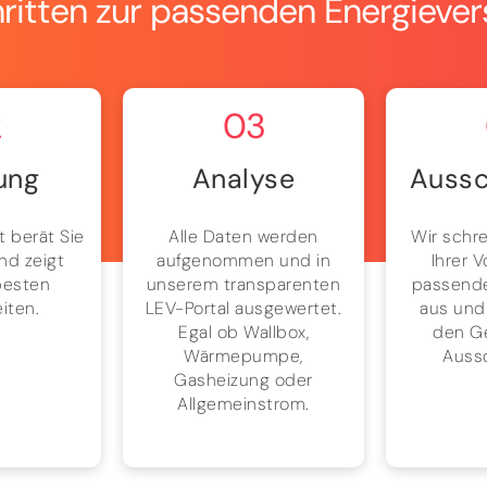
hritten zur passenden Energieve
2
03
ung
Analyse
Aussc
t berät Sie
Alle Daten werden
Wir schre
nd zeigt
aufgenommen und in
Ihrer 
besten
unserem transparenten
passende
iten.
LEV-Portal ausgewertet.
aus und
Egal ob Wallbox,
den G
Wärmepumpe,
Auss
Gasheizung oder
Allgemeinstrom.