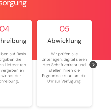
rsorgung
04
05
hreibung
Abwicklung
iben auf Basis
Wir prüfen alle
Ke
Vorgaben die
Unterlagen, digitalisieren
mehr
n Lieferanten
den Schriftverkehr und
dau
 vergeben an
stellen Ihnen die
einf
ewinner der
Ergebnisse rund um die
chreibung.
Uhr zur Verfügung.
Ene
ohn
am 