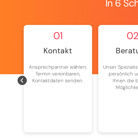
In 6 Sc
01
0
Kontakt
Berat
ten
Ansprechpartner wählen,
Unser Spezialis
n uns
Termin vereinbaren,
persönlich u
es –
Kontaktdaten senden.
Ihnen die 
ssig.
Möglichke
 und
hnen
elt.