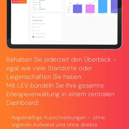
Behalten Sie jederzeit den Überblick –
egal, wie viele Standorte oder
Liegenschaften Sie haben.
Mit LEV bündeln Sie Ihre gesamte
Energieverwaltung in einem zentralen
Dashboard:
Regelmäßige Ausschreibungen – ohne
eigenen Aufwand und ohne direkte