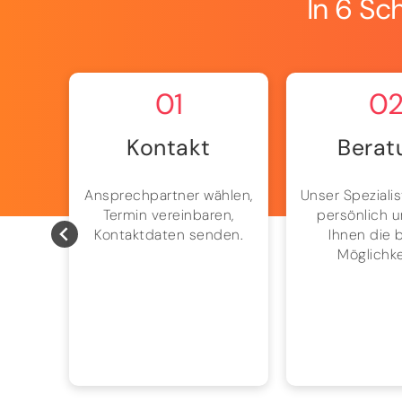
In 6 Sc
01
0
Kontakt
Berat
ten
Ansprechpartner wählen,
Unser Spezialis
n uns
Termin vereinbaren,
persönlich u
es –
Kontaktdaten senden.
Ihnen die 
ssig.
Möglichke
 und
hnen
elt.