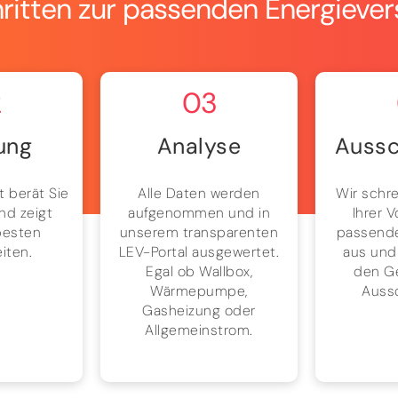
hritten zur passenden Energieve
2
03
ung
Analyse
Aussc
t berät Sie
Alle Daten werden
Wir schre
nd zeigt
aufgenommen und in
Ihrer 
besten
unserem transparenten
passende
iten.
LEV-Portal ausgewertet.
aus und
Egal ob Wallbox,
den G
Wärmepumpe,
Auss
Gasheizung oder
Allgemeinstrom.