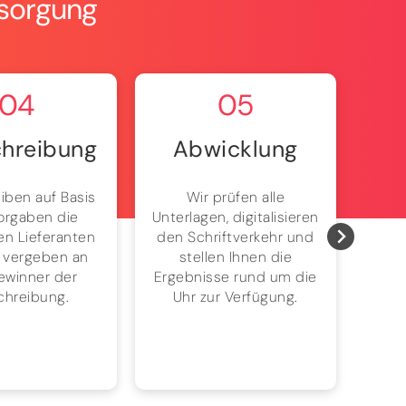
rsorgung
04
05
hreibung
Abwicklung
iben auf Basis
Wir prüfen alle
Ke
Vorgaben die
Unterlagen, digitalisieren
mehr
n Lieferanten
den Schriftverkehr und
dau
 vergeben an
stellen Ihnen die
einf
ewinner der
Ergebnisse rund um die
chreibung.
Uhr zur Verfügung.
Ene
ohn
am 