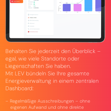
Behalten Sie jederzeit den Überblick –
egal, wie viele Standorte oder
Liegenschaften Sie haben.
Mit LEV bündeln Sie Ihre gesamte
Energieverwaltung in einem zentralen
Dashboard:
Regelmäßige Ausschreibungen – ohne
eigenen Aufwand und ohne direkte