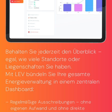
Behalten Sie jederzeit den Überblick –
egal, wie viele Standorte oder
Liegenschaften Sie haben.
Mit LEV bündeln Sie Ihre gesamte
Energieverwaltung in einem zentralen
Dashboard:
Regelmäßige Ausschreibungen – ohne
eigenen Aufwand und ohne direkte