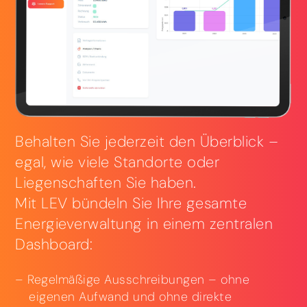
Behalten Sie jederzeit den Überblick –
egal, wie viele Standorte oder
Liegenschaften Sie haben.
Mit LEV bündeln Sie Ihre gesamte
Energieverwaltung in einem zentralen
Dashboard:
Regelmäßige Ausschreibungen – ohne
eigenen Aufwand und ohne direkte