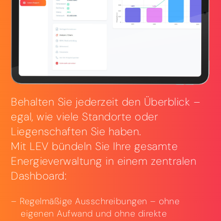
Behalten Sie jederzeit den Überblick –
egal, wie viele Standorte oder
Liegenschaften Sie haben.
Mit LEV bündeln Sie Ihre gesamte
Energieverwaltung in einem zentralen
Dashboard:
Regelmäßige Ausschreibungen – ohne
eigenen Aufwand und ohne direkte