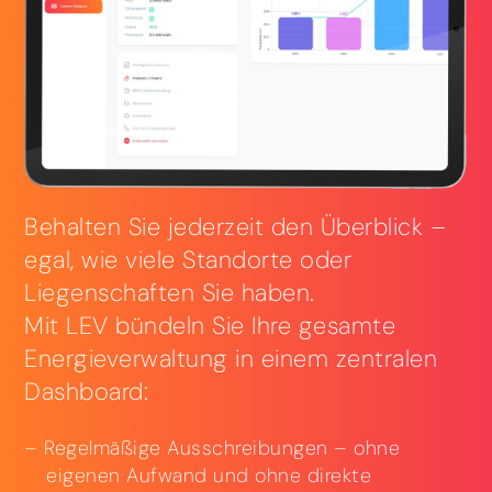
Behalten Sie jederzeit den Überblick –
egal, wie viele Standorte oder
Liegenschaften Sie haben.
Mit LEV bündeln Sie Ihre gesamte
Energieverwaltung in einem zentralen
Dashboard:
Regelmäßige Ausschreibungen – ohne
eigenen Aufwand und ohne direkte