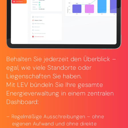
Behalten Sie jederzeit den Überblick –
egal, wie viele Standorte oder
Liegenschaften Sie haben.
Mit LEV bündeln Sie Ihre gesamte
Energieverwaltung in einem zentralen
Dashboard:
Regelmäßige Ausschreibungen – ohne
eigenen Aufwand und ohne direkte