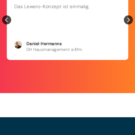
Das Lewero-Konzept ist einmalig.
Daniel
Hermanns
DH Hausmanagement e.Kfm.