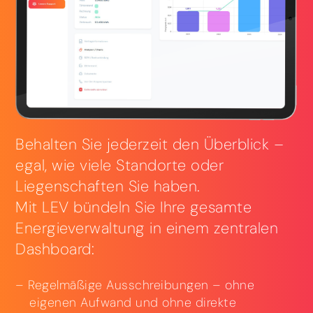
Behalten Sie jederzeit den Überblick –
egal, wie viele Standorte oder
Liegenschaften Sie haben.
Mit LEV bündeln Sie Ihre gesamte
Energieverwaltung in einem zentralen
Dashboard:
Regelmäßige Ausschreibungen – ohne
eigenen Aufwand und ohne direkte