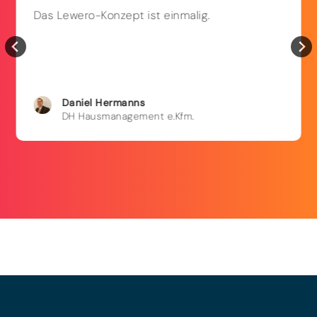
Das Lewero-Konzept ist einmalig.
Daniel
Hermanns
DH Hausmanagement e.Kfm.