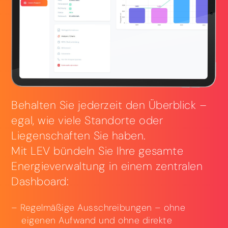
Behalten Sie jederzeit den Überblick –
egal, wie viele Standorte oder
Liegenschaften Sie haben.
Mit LEV bündeln Sie Ihre gesamte
Energieverwaltung in einem zentralen
Dashboard:
Regelmäßige Ausschreibungen – ohne
eigenen Aufwand und ohne direkte